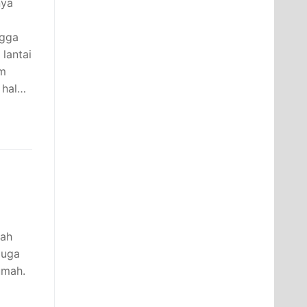
nya
ngga
lantai
am
 hal…
uah
juga
umah.