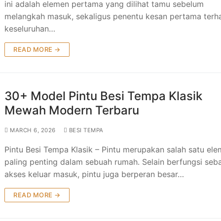
ini adalah elemen pertama yang dilihat tamu sebelum
melangkah masuk, sekaligus penentu kesan pertama ter
tu Besi Tempa Klasik Mewah Modern Terbaru
nimalis
esi Klasik
keseluruhan…
malis
 Besi Klasik
READ MORE →
 Besi Klasik
30+ Model Pintu Besi Tempa Klasik
Mewah Modern Terbaru
MARCH 6, 2026
BESI TEMPA
Pintu Besi Tempa Klasik – Pintu merupakan salah satu el
paling penting dalam sebuah rumah. Selain berfungsi seb
akses keluar masuk, pintu juga berperan besar…
READ MORE →