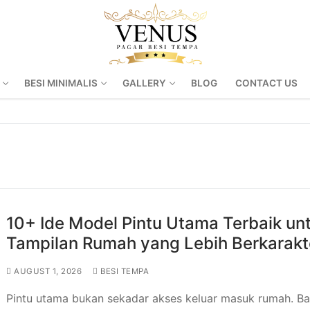
BESI MINIMALIS
GALLERY
BLOG
CONTACT US
mpa Klasik
a Besi Tempa
 Minimalis
10+ Ide Model Pintu Utama Terbaik un
Tampilan Rumah yang Lebih Berkarakt
 Besi Tempa Klasik
imalis
 Besi Tempa, Pintu Gerbang Besi Tempa
AUGUST 1, 2026
BESI TEMPA
empa Klasik
 Minimalis
g Tangga Klasik
Pintu utama bukan sekadar akses keluar masuk rumah. Ba
asik
nimalis
 Balkon Klasik