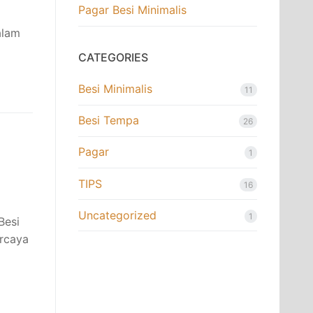
Pagar Besi Minimalis
alam
CATEGORIES
Besi Minimalis
11
Besi Tempa
26
Pagar
1
TIPS
16
Uncategorized
1
Besi
ercaya