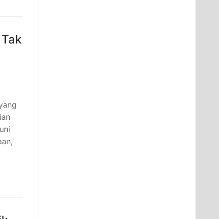
 Tak
 yang
ian
uni
aan,