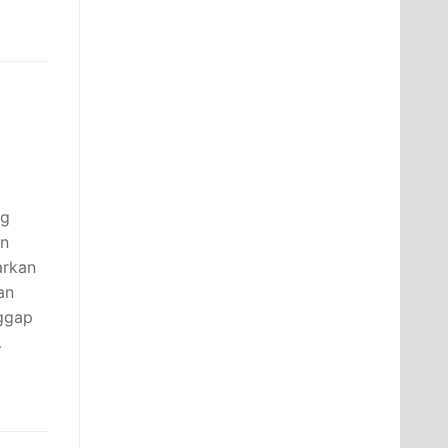
ng
on
arkan
an
nggap
…