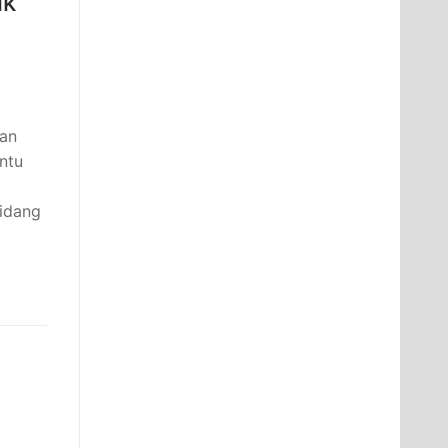
ik
kan
ntu
bidang