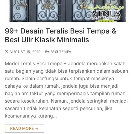
Modern Terbaru
Gallery Pintu Besi Klasik
Pintu Besi Minimalis
Gallery Kanopi Besi Klasik
99+ Desain Teralis Besi Tempa &
Gallery Teralis Besi Klasik
Besi Ulir Klasik Minimalis
AUGUST 15, 2019
BESI TEMPA
Model Teralis Besi Tempa – Jendela merupakan salah
satu bagian yang tidak bisa terpisahkah dalam sebuah
rumah. Selain berfungsi untuk tempat masuknya
cahaya ke dalam rumah, jendela juga bisa menjadi
bagian arsitektur yang mempermanis tampilan rumah
secara keseluruhan. Namun, jendela seringkali menjadi
sasaran tindak kejahatan seperti pencurian, jika
keamanannya kurang…
READ MORE →