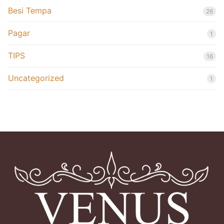
Besi Tempa
26
Pagar
1
TIPS
16
Uncategorized
1