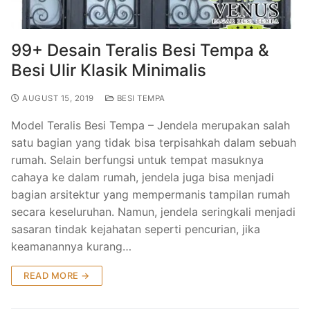
Modern Terbaru
Gallery Pintu Besi Klasik
Pintu Besi Minimalis
Gallery Kanopi Besi Klasik
99+ Desain Teralis Besi Tempa &
Besi Ulir Klasik Minimalis
Gallery Teralis Besi Klasik
AUGUST 15, 2019
BESI TEMPA
Model Teralis Besi Tempa – Jendela merupakan salah
satu bagian yang tidak bisa terpisahkah dalam sebuah
rumah. Selain berfungsi untuk tempat masuknya
cahaya ke dalam rumah, jendela juga bisa menjadi
bagian arsitektur yang mempermanis tampilan rumah
secara keseluruhan. Namun, jendela seringkali menjadi
sasaran tindak kejahatan seperti pencurian, jika
keamanannya kurang…
READ MORE →